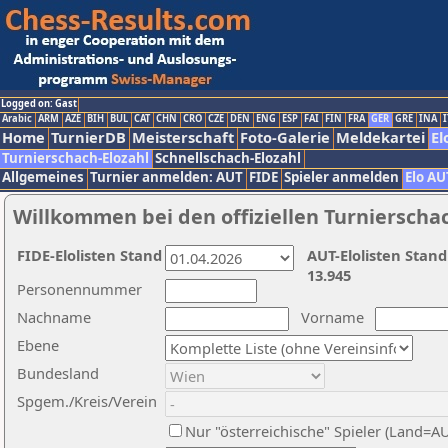
Logged on: Gast
Arabic
ARM
AZE
BIH
BUL
CAT
CHN
CRO
CZE
DEN
ENG
ESP
FAI
FIN
FRA
GER
GRE
INA
I
Home
TurnierDB
Meisterschaft
Foto-Galerie
Meldekartei
El
Turnierschach-Elozahl
Schnellschach-Elozahl
Allgemeines
Turnier anmelden: AUT
FIDE
Spieler anmelden
Elo AU
Willkommen bei den offiziellen Turnierscha
FIDE-Elolisten Stand
AUT-Elolisten Stand
13.945
Personennummer
Nachname
Vorname
Ebene
Bundesland
Spgem./Kreis/Verein
Nur "österreichische" Spieler (Land=A