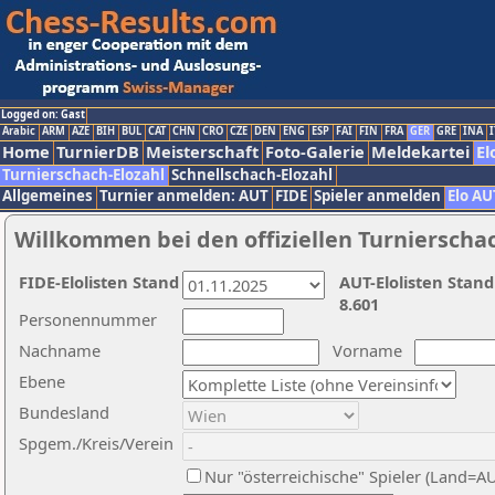
Logged on: Gast
Arabic
ARM
AZE
BIH
BUL
CAT
CHN
CRO
CZE
DEN
ENG
ESP
FAI
FIN
FRA
GER
GRE
INA
I
Home
TurnierDB
Meisterschaft
Foto-Galerie
Meldekartei
El
Turnierschach-Elozahl
Schnellschach-Elozahl
Allgemeines
Turnier anmelden: AUT
FIDE
Spieler anmelden
Elo AU
Willkommen bei den offiziellen Turnierscha
FIDE-Elolisten Stand
AUT-Elolisten Stand
8.601
Personennummer
Nachname
Vorname
Ebene
Bundesland
Spgem./Kreis/Verein
Nur "österreichische" Spieler (Land=A