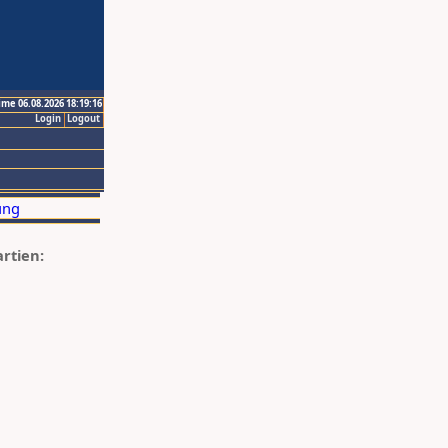
ime 06.08.2026 18:19:16
Login
Logout
artien: