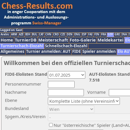
Logged on: Gast
Arabic
ARM
AZE
BIH
BUL
CAT
CHN
CRO
CZE
DEN
ENG
ESP
FAI
FIN
FRA
GER
GRE
INA
I
Home
TurnierDB
Meisterschaft
Foto-Galerie
Meldekartei
El
Turnierschach-Elozahl
Schnellschach-Elozahl
Allgemeines
Turnier anmelden: AUT
FIDE
Spieler anmelden
Elo AU
Willkommen bei den offiziellen Turnierscha
FIDE-Elolisten Stand
AUT-Elolisten Stand
7.518
Personennummer
Nachname
Vorname
Ebene
Bundesland
Spgem./Kreis/Verein
Nur "österreichische" Spieler (Land=A