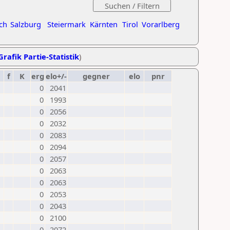
ch
Salzburg
Steiermark
Kärnten
Tirol
Vorarlberg
Grafik Partie-Statistik
)
f
K
erg
elo+/-
gegner
elo
pnr
0
2041
0
1993
0
2056
0
2032
0
2083
0
2094
0
2057
0
2063
0
2063
0
2053
0
2043
0
2100
0
2072