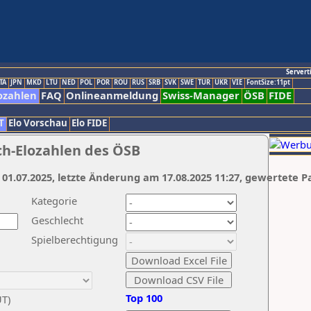
Servert
TA
JPN
MKD
LTU
NED
POL
POR
ROU
RUS
SRB
SVK
SWE
TUR
UKR
VIE
FontSize:11pt
ozahlen
FAQ
Onlineanmeldung
Swiss-Manager
ÖSB
FIDE
T
Elo Vorschau
Elo FIDE
ch-Elozahlen des ÖSB
 01.07.2025, letzte Änderung am 17.08.2025 11:27, gewertete P
Kategorie
Geschlecht
Spielberechtigung
Top 100
UT)