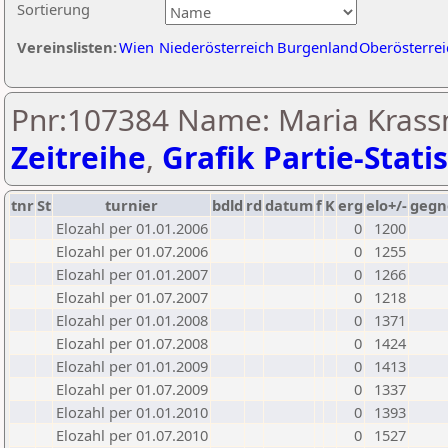
Sortierung
Vereinslisten:
Wien
Niederösterreich
Burgenland
Oberösterrei
Pnr:107384 Name: Maria Krassn
Zeitreihe
,
Grafik Partie-Statis
tnr
St
turnier
bdld
rd
datum
f
K
erg
elo+/-
gegn
Elozahl per 01.01.2006
0
1200
Elozahl per 01.07.2006
0
1255
Elozahl per 01.01.2007
0
1266
Elozahl per 01.07.2007
0
1218
Elozahl per 01.01.2008
0
1371
Elozahl per 01.07.2008
0
1424
Elozahl per 01.01.2009
0
1413
Elozahl per 01.07.2009
0
1337
Elozahl per 01.01.2010
0
1393
Elozahl per 01.07.2010
0
1527