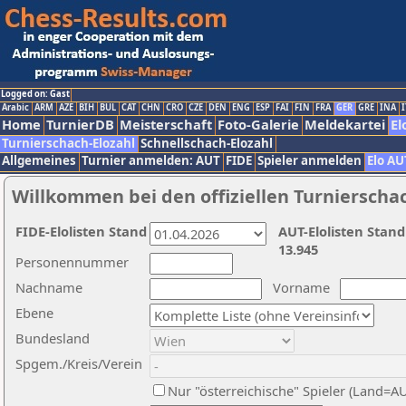
Logged on: Gast
Arabic
ARM
AZE
BIH
BUL
CAT
CHN
CRO
CZE
DEN
ENG
ESP
FAI
FIN
FRA
GER
GRE
INA
I
Home
TurnierDB
Meisterschaft
Foto-Galerie
Meldekartei
El
Turnierschach-Elozahl
Schnellschach-Elozahl
Allgemeines
Turnier anmelden: AUT
FIDE
Spieler anmelden
Elo AU
Willkommen bei den offiziellen Turnierscha
FIDE-Elolisten Stand
AUT-Elolisten Stand
13.945
Personennummer
Nachname
Vorname
Ebene
Bundesland
Spgem./Kreis/Verein
Nur "österreichische" Spieler (Land=A