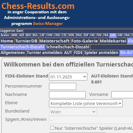
Logged on: Gast
Arabic
ARM
AZE
BIH
BUL
CAT
CHN
CRO
CZE
DEN
ENG
ESP
FAI
FIN
FRA
GER
GRE
INA
I
Home
TurnierDB
Meisterschaft
Foto-Galerie
Meldekartei
El
Turnierschach-Elozahl
Schnellschach-Elozahl
Allgemeines
Turnier anmelden: AUT
FIDE
Spieler anmelden
Elo AU
Willkommen bei den offiziellen Turnierscha
FIDE-Elolisten Stand
AUT-Elolisten Stand
8.601
Personennummer
Nachname
Vorname
Ebene
Bundesland
Spgem./Kreis/Verein
Nur "österreichische" Spieler (Land=A