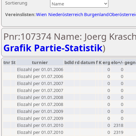
Sortierung
Vereinslisten:
Wien
Niederösterreich
Burgenland
Oberösterrei
Pnr:107374 Name: Joerg Kraschl
Grafik Partie-Statistik
)
tnr
St
turnier
bdld
rd
datum
f
K
erg
elo+/-
gegn
Elozahl per 01.01.2006
0
0
Elozahl per 01.07.2006
0
0
Elozahl per 01.01.2007
0
0
Elozahl per 01.07.2007
0
0
Elozahl per 01.01.2008
0
0
Elozahl per 01.07.2008
0
0
Elozahl per 01.01.2009
0
0
Elozahl per 01.07.2009
0
0
Elozahl per 01.01.2010
0
2318
Elozahl per 01.07.2010
0
2319