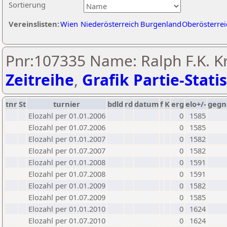
Sortierung
Vereinslisten:
Wien
Niederösterreich
Burgenland
Oberösterrei
Pnr:107335 Name: Ralph F.K. Kr
Zeitreihe
,
Grafik Partie-Statis
tnr
St
turnier
bdld
rd
datum
f
K
erg
elo+/-
gegn
Elozahl per 01.01.2006
0
1585
Elozahl per 01.07.2006
0
1585
Elozahl per 01.01.2007
0
1582
Elozahl per 01.07.2007
0
1582
Elozahl per 01.01.2008
0
1591
Elozahl per 01.07.2008
0
1591
Elozahl per 01.01.2009
0
1582
Elozahl per 01.07.2009
0
1585
Elozahl per 01.01.2010
0
1624
Elozahl per 01.07.2010
0
1624