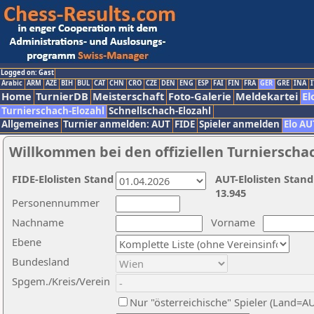
Logged on: Gast
Arabic
ARM
AZE
BIH
BUL
CAT
CHN
CRO
CZE
DEN
ENG
ESP
FAI
FIN
FRA
GER
GRE
INA
I
Home
TurnierDB
Meisterschaft
Foto-Galerie
Meldekartei
El
Turnierschach-Elozahl
Schnellschach-Elozahl
Allgemeines
Turnier anmelden: AUT
FIDE
Spieler anmelden
Elo AU
Willkommen bei den offiziellen Turnierscha
FIDE-Elolisten Stand
AUT-Elolisten Stand
13.945
Personennummer
Nachname
Vorname
Ebene
Bundesland
Spgem./Kreis/Verein
Nur "österreichische" Spieler (Land=A