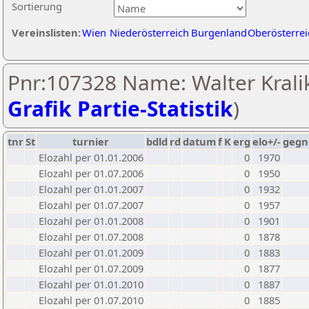
Sortierung
Vereinslisten:
Wien
Niederösterreich
Burgenland
Oberösterrei
Pnr:107328 Name: Walter Kralik
Grafik Partie-Statistik
)
tnr
St
turnier
bdld
rd
datum
f
K
erg
elo+/-
gegn
Elozahl per 01.01.2006
0
1970
Elozahl per 01.07.2006
0
1950
Elozahl per 01.01.2007
0
1932
Elozahl per 01.07.2007
0
1957
Elozahl per 01.01.2008
0
1901
Elozahl per 01.07.2008
0
1878
Elozahl per 01.01.2009
0
1883
Elozahl per 01.07.2009
0
1877
Elozahl per 01.01.2010
0
1887
Elozahl per 01.07.2010
0
1885