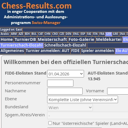
Logged on: Gast
Arabic
ARM
AZE
BIH
BUL
CAT
CHN
CRO
CZE
DEN
ENG
ESP
FAI
FIN
FRA
GER
GRE
INA
I
Home
TurnierDB
Meisterschaft
Foto-Galerie
Meldekartei
El
Turnierschach-Elozahl
Schnellschach-Elozahl
Allgemeines
Turnier anmelden: AUT
FIDE
Spieler anmelden
Elo AU
Willkommen bei den offiziellen Turnierscha
FIDE-Elolisten Stand
AUT-Elolisten Stand
13.945
Personennummer
Nachname
Vorname
Ebene
Bundesland
Spgem./Kreis/Verein
Nur "österreichische" Spieler (Land=A