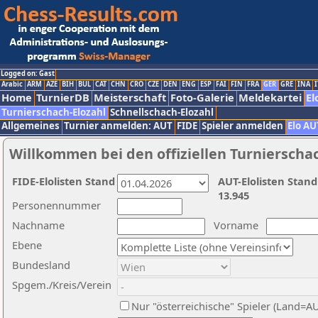
Logged on: Gast
Arabic
ARM
AZE
BIH
BUL
CAT
CHN
CRO
CZE
DEN
ENG
ESP
FAI
FIN
FRA
GER
GRE
INA
I
Home
TurnierDB
Meisterschaft
Foto-Galerie
Meldekartei
El
Turnierschach-Elozahl
Schnellschach-Elozahl
Allgemeines
Turnier anmelden: AUT
FIDE
Spieler anmelden
Elo AU
Willkommen bei den offiziellen Turnierscha
FIDE-Elolisten Stand
AUT-Elolisten Stand
13.945
Personennummer
Nachname
Vorname
Ebene
Bundesland
Spgem./Kreis/Verein
Nur "österreichische" Spieler (Land=A