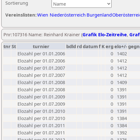
Sortierung
Vereinslisten:
Wien
Niederösterreich
Burgenland
Oberösterrei
Pnr:107316 Name: Reinhard Krainer (
Grafik Elo-Zeitreihe
,
Graf
tnr
St
turnier
bdld
rd
datum
f
K
erg
elo+/-
gegn
Elozahl per 01.01.2006
0
1402
Elozahl per 01.07.2006
0
1412
Elozahl per 01.01.2007
0
1412
Elozahl per 01.07.2007
0
1412
Elozahl per 01.01.2008
0
1409
Elozahl per 01.07.2008
0
1391
Elozahl per 01.01.2009
0
1391
Elozahl per 01.07.2009
0
1391
Elozahl per 01.01.2010
0
1391
Elozahl per 01.07.2010
0
1384
Elozahl per 01.01.2011
0
1384
Elozahl per 01.07.2011
0
1392
Elozahl per 01.01.2012
0
1376