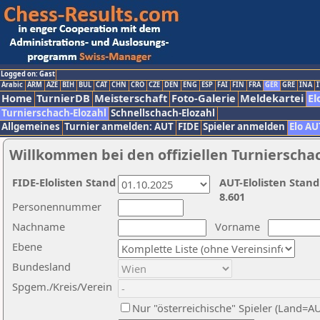
Logged on: Gast
Arabic
ARM
AZE
BIH
BUL
CAT
CHN
CRO
CZE
DEN
ENG
ESP
FAI
FIN
FRA
GER
GRE
INA
I
Home
TurnierDB
Meisterschaft
Foto-Galerie
Meldekartei
El
Turnierschach-Elozahl
Schnellschach-Elozahl
Allgemeines
Turnier anmelden: AUT
FIDE
Spieler anmelden
Elo AU
Willkommen bei den offiziellen Turnierscha
FIDE-Elolisten Stand
AUT-Elolisten Stand
8.601
Personennummer
Nachname
Vorname
Ebene
Bundesland
Spgem./Kreis/Verein
Nur "österreichische" Spieler (Land=A