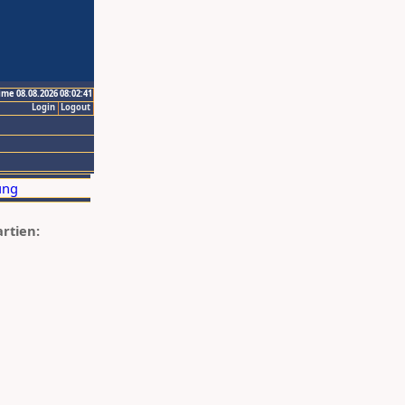
ime 08.08.2026 08:02:41
Login
Logout
artien: