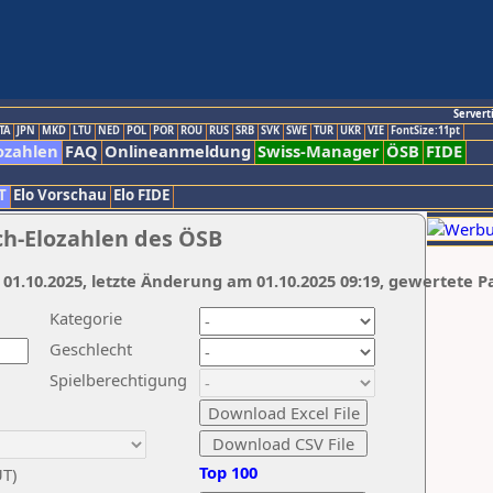
Servert
TA
JPN
MKD
LTU
NED
POL
POR
ROU
RUS
SRB
SVK
SWE
TUR
UKR
VIE
FontSize:11pt
ozahlen
FAQ
Onlineanmeldung
Swiss-Manager
ÖSB
FIDE
T
Elo Vorschau
Elo FIDE
ch-Elozahlen des ÖSB
 01.10.2025, letzte Änderung am 01.10.2025 09:19, gewertete P
Kategorie
Geschlecht
Spielberechtigung
Top 100
UT)