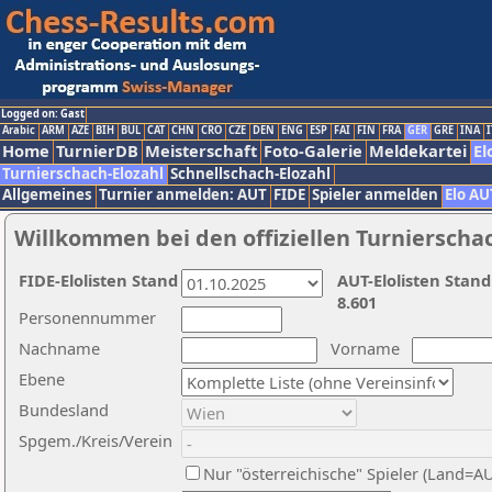
Logged on: Gast
Arabic
ARM
AZE
BIH
BUL
CAT
CHN
CRO
CZE
DEN
ENG
ESP
FAI
FIN
FRA
GER
GRE
INA
I
Home
TurnierDB
Meisterschaft
Foto-Galerie
Meldekartei
El
Turnierschach-Elozahl
Schnellschach-Elozahl
Allgemeines
Turnier anmelden: AUT
FIDE
Spieler anmelden
Elo AU
Willkommen bei den offiziellen Turnierscha
FIDE-Elolisten Stand
AUT-Elolisten Stand
8.601
Personennummer
Nachname
Vorname
Ebene
Bundesland
Spgem./Kreis/Verein
Nur "österreichische" Spieler (Land=A