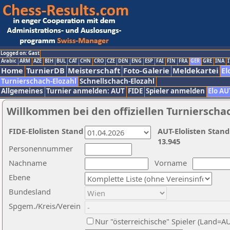
Logged on: Gast
Arabic
ARM
AZE
BIH
BUL
CAT
CHN
CRO
CZE
DEN
ENG
ESP
FAI
FIN
FRA
GER
GRE
INA
I
Home
TurnierDB
Meisterschaft
Foto-Galerie
Meldekartei
El
Turnierschach-Elozahl
Schnellschach-Elozahl
Allgemeines
Turnier anmelden: AUT
FIDE
Spieler anmelden
Elo AU
Willkommen bei den offiziellen Turnierscha
FIDE-Elolisten Stand
AUT-Elolisten Stand
13.945
Personennummer
Nachname
Vorname
Ebene
Bundesland
Spgem./Kreis/Verein
Nur "österreichische" Spieler (Land=A