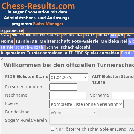
Logged on: Gast
Arabic
ARM
AZE
BIH
BUL
CAT
CHN
CRO
CZE
DEN
ENG
ESP
FAI
FIN
FRA
GER
GRE
INA
I
Home
TurnierDB
Meisterschaft
Foto-Galerie
Meldekartei
El
Turnierschach-Elozahl
Schnellschach-Elozahl
Allgemeines
Turnier anmelden: AUT
FIDE
Spieler anmelden
Elo AU
Willkommen bei den offiziellen Turnierscha
FIDE-Elolisten Stand
AUT-Elolisten Stand
13.945
Personennummer
Nachname
Vorname
Ebene
Bundesland
Spgem./Kreis/Verein
Nur "österreichische" Spieler (Land=A