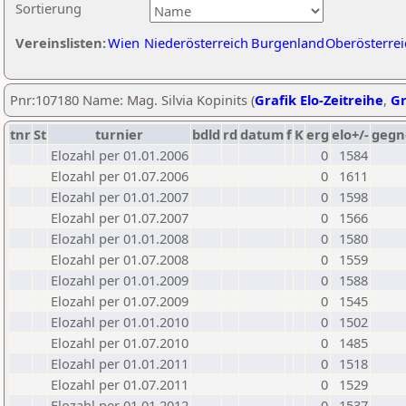
Sortierung
Vereinslisten:
Wien
Niederösterreich
Burgenland
Oberösterrei
Pnr:107180 Name: Mag. Silvia Kopinits (
Grafik Elo-Zeitreihe
,
Gr
tnr
St
turnier
bdld
rd
datum
f
K
erg
elo+/-
gegn
Elozahl per 01.01.2006
0
1584
Elozahl per 01.07.2006
0
1611
Elozahl per 01.01.2007
0
1598
Elozahl per 01.07.2007
0
1566
Elozahl per 01.01.2008
0
1580
Elozahl per 01.07.2008
0
1559
Elozahl per 01.01.2009
0
1588
Elozahl per 01.07.2009
0
1545
Elozahl per 01.01.2010
0
1502
Elozahl per 01.07.2010
0
1485
Elozahl per 01.01.2011
0
1518
Elozahl per 01.07.2011
0
1529
Elozahl per 01.01.2012
0
1537