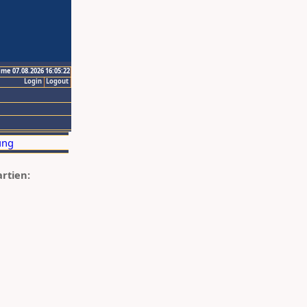
ime 07.08.2026 16:05:22
Login
Logout
artien: