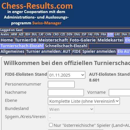
Logged on: Gast
Arabic
ARM
AZE
BIH
BUL
CAT
CHN
CRO
CZE
DEN
ENG
ESP
FAI
FIN
FRA
GER
GRE
INA
I
Home
TurnierDB
Meisterschaft
Foto-Galerie
Meldekartei
El
Turnierschach-Elozahl
Schnellschach-Elozahl
Allgemeines
Turnier anmelden: AUT
FIDE
Spieler anmelden
Elo AU
Willkommen bei den offiziellen Turnierscha
FIDE-Elolisten Stand
AUT-Elolisten Stand
8.601
Personennummer
Nachname
Vorname
Ebene
Bundesland
Spgem./Kreis/Verein
Nur "österreichische" Spieler (Land=A