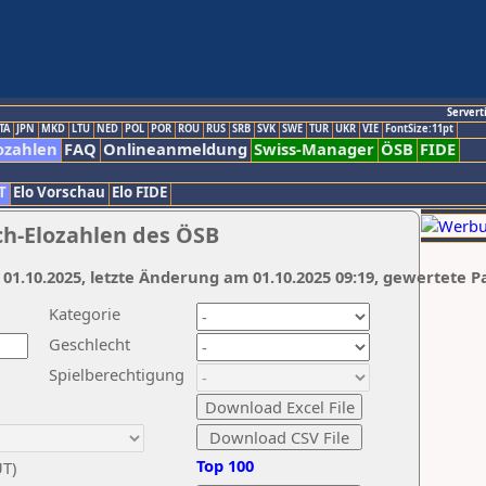
Servert
TA
JPN
MKD
LTU
NED
POL
POR
ROU
RUS
SRB
SVK
SWE
TUR
UKR
VIE
FontSize:11pt
ozahlen
FAQ
Onlineanmeldung
Swiss-Manager
ÖSB
FIDE
T
Elo Vorschau
Elo FIDE
ch-Elozahlen des ÖSB
 01.10.2025, letzte Änderung am 01.10.2025 09:19, gewertete P
Kategorie
Geschlecht
Spielberechtigung
Top 100
UT)