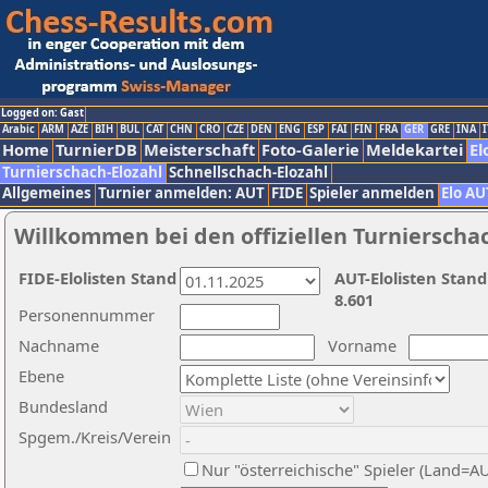
Logged on: Gast
Arabic
ARM
AZE
BIH
BUL
CAT
CHN
CRO
CZE
DEN
ENG
ESP
FAI
FIN
FRA
GER
GRE
INA
I
Home
TurnierDB
Meisterschaft
Foto-Galerie
Meldekartei
El
Turnierschach-Elozahl
Schnellschach-Elozahl
Allgemeines
Turnier anmelden: AUT
FIDE
Spieler anmelden
Elo AU
Willkommen bei den offiziellen Turnierscha
FIDE-Elolisten Stand
AUT-Elolisten Stand
8.601
Personennummer
Nachname
Vorname
Ebene
Bundesland
Spgem./Kreis/Verein
Nur "österreichische" Spieler (Land=A