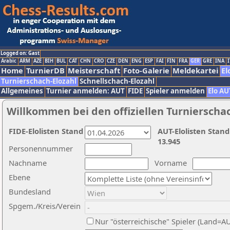
Logged on: Gast
Arabic
ARM
AZE
BIH
BUL
CAT
CHN
CRO
CZE
DEN
ENG
ESP
FAI
FIN
FRA
GER
GRE
INA
I
Home
TurnierDB
Meisterschaft
Foto-Galerie
Meldekartei
El
Turnierschach-Elozahl
Schnellschach-Elozahl
Allgemeines
Turnier anmelden: AUT
FIDE
Spieler anmelden
Elo AU
Willkommen bei den offiziellen Turnierscha
FIDE-Elolisten Stand
AUT-Elolisten Stand
13.945
Personennummer
Nachname
Vorname
Ebene
Bundesland
Spgem./Kreis/Verein
Nur "österreichische" Spieler (Land=A