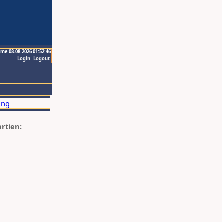
ime 08.08.2026 01:52:46
Login
Logout
artien: