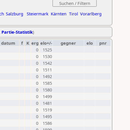
ch
Salzburg
Steiermark
Kärnten
Tirol
Vorarlberg
 Partie-Statistik
)
datum
f
K
erg
elo+/-
gegner
elo
pnr
0
1525
0
1530
0
1542
0
1511
0
1492
0
1585
0
1580
0
1499
0
1481
0
1519
0
1495
0
1586
0
1599