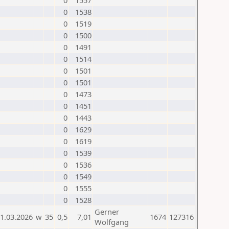
0
1557
0
1538
0
1519
0
1500
0
1491
0
1514
0
1501
0
1501
0
1473
0
1451
0
1443
0
1629
0
1619
0
1539
0
1536
0
1549
0
1555
0
1528
Gerner
1.03.2026
w
35
0,5
7,01
1674
127316
Wolfgang