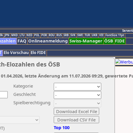
Servert
TA
JPN
MKD
LTU
NED
POL
POR
ROU
RUS
SRB
SVK
SWE
TUR
UKR
VIE
FontSize:11pt
ozahlen
FAQ
Onlineanmeldung
Swiss-Manager
ÖSB
FIDE
T
Elo Vorschau
Elo FIDE
ch-Elozahlen des ÖSB
 01.04.2026, letzte Änderung am 11.07.2026 09:29, gewertete P
Kategorie
Geschlecht
Spielberechtigung
Top 100
UT)