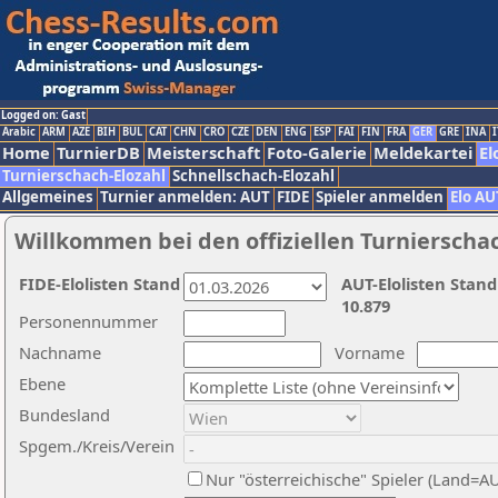
Logged on: Gast
Arabic
ARM
AZE
BIH
BUL
CAT
CHN
CRO
CZE
DEN
ENG
ESP
FAI
FIN
FRA
GER
GRE
INA
I
Home
TurnierDB
Meisterschaft
Foto-Galerie
Meldekartei
El
Turnierschach-Elozahl
Schnellschach-Elozahl
Allgemeines
Turnier anmelden: AUT
FIDE
Spieler anmelden
Elo AU
Willkommen bei den offiziellen Turnierscha
FIDE-Elolisten Stand
AUT-Elolisten Stand
10.879
Personennummer
Nachname
Vorname
Ebene
Bundesland
Spgem./Kreis/Verein
Nur "österreichische" Spieler (Land=A