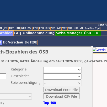
Servert
TA
JPN
MKD
LTU
NED
POL
POR
ROU
RUS
SRB
SVK
SWE
TUR
UKR
VIE
FontSize:11pt
ozahlen
FAQ
Onlineanmeldung
Swiss-Manager
ÖSB
FIDE
T
Elo Vorschau
Elo FIDE
ch-Elozahlen des ÖSB
 01.01.2026, letzte Änderung am 14.01.2026 09:08, gewertete P
Kategorie
Geschlecht
Spielberechtigung
Top 100
UT)