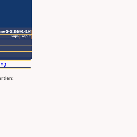
ime 09.08.2026 09:46:04
Login
Logout
artien: