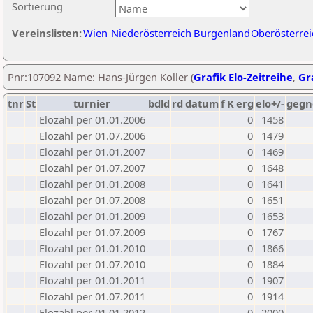
Sortierung
Vereinslisten:
Wien
Niederösterreich
Burgenland
Oberösterrei
Pnr:107092 Name: Hans-Jürgen Koller (
Grafik Elo-Zeitreihe
,
Gra
tnr
St
turnier
bdld
rd
datum
f
K
erg
elo+/-
gegn
Elozahl per 01.01.2006
0
1458
Elozahl per 01.07.2006
0
1479
Elozahl per 01.01.2007
0
1469
Elozahl per 01.07.2007
0
1648
Elozahl per 01.01.2008
0
1641
Elozahl per 01.07.2008
0
1651
Elozahl per 01.01.2009
0
1653
Elozahl per 01.07.2009
0
1767
Elozahl per 01.01.2010
0
1866
Elozahl per 01.07.2010
0
1884
Elozahl per 01.01.2011
0
1907
Elozahl per 01.07.2011
0
1914
Elozahl per 01.01.2012
0
2000