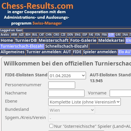
Logged on: Gast
Arabic
ARM
AZE
BIH
BUL
CAT
CHN
CRO
CZE
DEN
ENG
ESP
FAI
FIN
FRA
GER
GRE
INA
I
Home
TurnierDB
Meisterschaft
Foto-Galerie
Meldekartei
El
Turnierschach-Elozahl
Schnellschach-Elozahl
Allgemeines
Turnier anmelden: AUT
FIDE
Spieler anmelden
Elo AU
Willkommen bei den offiziellen Turnierscha
FIDE-Elolisten Stand
AUT-Elolisten Stand
13.945
Personennummer
Nachname
Vorname
Ebene
Bundesland
Spgem./Kreis/Verein
Nur "österreichische" Spieler (Land=A