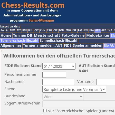
Logged on: Gast
Arabic
ARM
AZE
BIH
BUL
CAT
CHN
CRO
CZE
DEN
ENG
ESP
FAI
FIN
FRA
GER
GRE
INA
I
Home
TurnierDB
Meisterschaft
Foto-Galerie
Meldekartei
El
Turnierschach-Elozahl
Schnellschach-Elozahl
Allgemeines
Turnier anmelden: AUT
FIDE
Spieler anmelden
Elo AU
Willkommen bei den offiziellen Turnierscha
FIDE-Elolisten Stand
AUT-Elolisten Stand
8.601
Personennummer
Nachname
Vorname
Ebene
Bundesland
Spgem./Kreis/Verein
Nur "österreichische" Spieler (Land=A