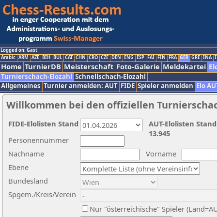
Logged on: Gast
Arabic
ARM
AZE
BIH
BUL
CAT
CHN
CRO
CZE
DEN
ENG
ESP
FAI
FIN
FRA
GER
GRE
INA
I
Home
TurnierDB
Meisterschaft
Foto-Galerie
Meldekartei
El
Turnierschach-Elozahl
Schnellschach-Elozahl
Allgemeines
Turnier anmelden: AUT
FIDE
Spieler anmelden
Elo AU
Willkommen bei den offiziellen Turnierscha
FIDE-Elolisten Stand
AUT-Elolisten Stand
13.945
Personennummer
Nachname
Vorname
Ebene
Bundesland
Spgem./Kreis/Verein
Nur "österreichische" Spieler (Land=A