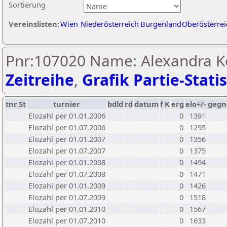
Sortierung
Vereinslisten:
Wien
Niederösterreich
Burgenland
Oberösterrei
Pnr:107020 Name: Alexandra Ko
Zeitreihe
,
Grafik Partie-Statis
tnr
St
turnier
bdld
rd
datum
f
K
erg
elo+/-
gegn
Elozahl per 01.01.2006
0
1391
Elozahl per 01.07.2006
0
1295
Elozahl per 01.01.2007
0
1356
Elozahl per 01.07.2007
0
1375
Elozahl per 01.01.2008
0
1494
Elozahl per 01.07.2008
0
1471
Elozahl per 01.01.2009
0
1426
Elozahl per 01.07.2009
0
1518
Elozahl per 01.01.2010
0
1567
Elozahl per 01.07.2010
0
1633