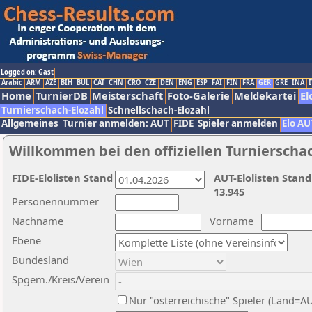
Logged on: Gast
Arabic
ARM
AZE
BIH
BUL
CAT
CHN
CRO
CZE
DEN
ENG
ESP
FAI
FIN
FRA
GER
GRE
INA
I
Home
TurnierDB
Meisterschaft
Foto-Galerie
Meldekartei
El
Turnierschach-Elozahl
Schnellschach-Elozahl
Allgemeines
Turnier anmelden: AUT
FIDE
Spieler anmelden
Elo AU
Willkommen bei den offiziellen Turnierscha
FIDE-Elolisten Stand
AUT-Elolisten Stand
13.945
Personennummer
Nachname
Vorname
Ebene
Bundesland
Spgem./Kreis/Verein
Nur "österreichische" Spieler (Land=A