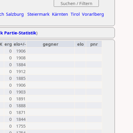
ch
Salzburg
Steiermark
Kärnten
Tirol
Vorarlberg
k Partie-Statistik
)
K
erg
elo+/-
gegner
elo
pnr
0
1906
0
1908
0
1884
0
1912
0
1885
0
1906
0
1903
0
1891
0
1888
0
1871
0
1844
0
1755
0
1754