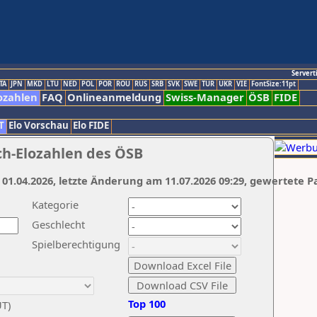
Servert
TA
JPN
MKD
LTU
NED
POL
POR
ROU
RUS
SRB
SVK
SWE
TUR
UKR
VIE
FontSize:11pt
ozahlen
FAQ
Onlineanmeldung
Swiss-Manager
ÖSB
FIDE
T
Elo Vorschau
Elo FIDE
ch-Elozahlen des ÖSB
 01.04.2026, letzte Änderung am 11.07.2026 09:29, gewertete P
Kategorie
Geschlecht
Spielberechtigung
Top 100
UT)