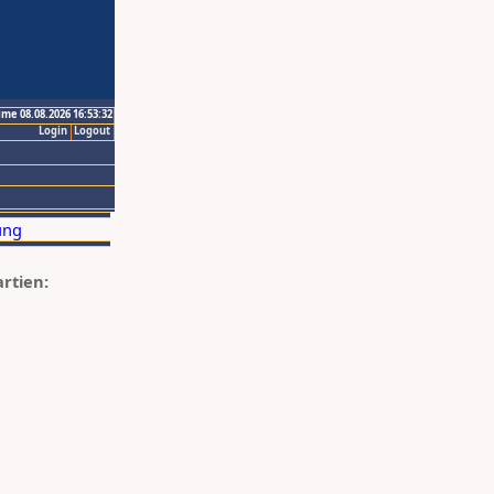
ime 08.08.2026 16:53:32
Login
Logout
artien: