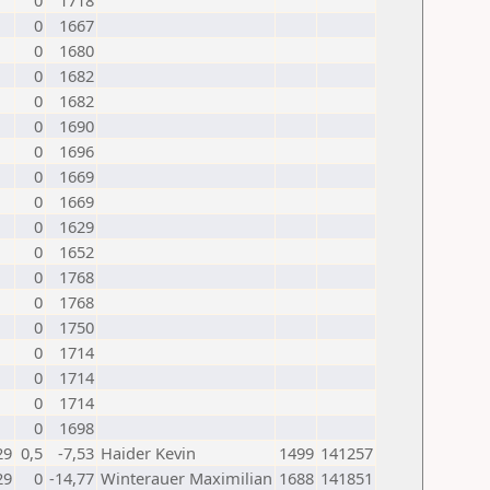
0
1718
0
1667
0
1680
0
1682
0
1682
0
1690
0
1696
0
1669
0
1669
0
1629
0
1652
0
1768
0
1768
0
1750
0
1714
0
1714
0
1714
0
1698
29
0,5
-7,53
Haider Kevin
1499
141257
29
0
-14,77
Winterauer Maximilian
1688
141851