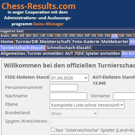
Logged on: Gast
Arabic
ARM
AZE
BIH
BUL
CAT
CHN
CRO
CZE
DEN
ENG
ESP
FAI
FIN
FRA
GER
GRE
INA
I
Home
TurnierDB
Meisterschaft
Foto-Galerie
Meldekartei
El
Turnierschach-Elozahl
Schnellschach-Elozahl
Allgemeines
Turnier anmelden: AUT
FIDE
Spieler anmelden
Elo AU
Willkommen bei den offiziellen Turnierscha
FIDE-Elolisten Stand
AUT-Elolisten Stand
13.945
Personennummer
Nachname
Vorname
Ebene
Bundesland
Spgem./Kreis/Verein
Nur "österreichische" Spieler (Land=A