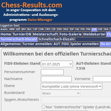
Logged on: Gast
Arabic
ARM
AZE
BIH
BUL
CAT
CHN
CRO
CZE
DEN
ENG
ESP
FAI
FIN
FRA
GER
GRE
INA
I
Home
TurnierDB
Meisterschaft
Foto-Galerie
Meldekartei
El
Turnierschach-Elozahl
Schnellschach-Elozahl
Allgemeines
Turnier anmelden: AUT
FIDE
Spieler anmelden
Elo AU
Willkommen bei den offiziellen Turnierscha
FIDE-Elolisten Stand
AUT-Elolisten Stand
7.518
Personennummer
Nachname
Vorname
Ebene
Bundesland
Spgem./Kreis/Verein
Nur "österreichische" Spieler (Land=A