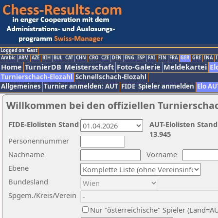
Logged on: Gast
Arabic
ARM
AZE
BIH
BUL
CAT
CHN
CRO
CZE
DEN
ENG
ESP
FAI
FIN
FRA
GER
GRE
INA
I
Home
TurnierDB
Meisterschaft
Foto-Galerie
Meldekartei
El
Turnierschach-Elozahl
Schnellschach-Elozahl
Allgemeines
Turnier anmelden: AUT
FIDE
Spieler anmelden
Elo AU
Willkommen bei den offiziellen Turnierscha
FIDE-Elolisten Stand
AUT-Elolisten Stand
13.945
Personennummer
Nachname
Vorname
Ebene
Bundesland
Spgem./Kreis/Verein
Nur "österreichische" Spieler (Land=A