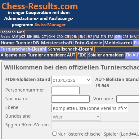
Logged on: Gast
Arabic
ARM
AZE
BIH
BUL
CAT
CHN
CRO
CZE
DEN
ENG
ESP
FAI
FIN
FRA
GER
GRE
INA
I
Home
TurnierDB
Meisterschaft
Foto-Galerie
Meldekartei
El
Turnierschach-Elozahl
Schnellschach-Elozahl
Allgemeines
Turnier anmelden: AUT
FIDE
Spieler anmelden
Elo AU
Willkommen bei den offiziellen Turnierscha
FIDE-Elolisten Stand
AUT-Elolisten Stand
13.945
Personennummer
Nachname
Vorname
Ebene
Bundesland
Spgem./Kreis/Verein
Nur "österreichische" Spieler (Land=A