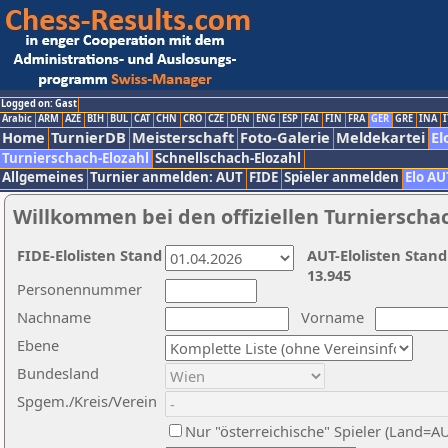
Logged on: Gast
Arabic
ARM
AZE
BIH
BUL
CAT
CHN
CRO
CZE
DEN
ENG
ESP
FAI
FIN
FRA
GER
GRE
INA
I
Home
TurnierDB
Meisterschaft
Foto-Galerie
Meldekartei
El
Turnierschach-Elozahl
Schnellschach-Elozahl
Allgemeines
Turnier anmelden: AUT
FIDE
Spieler anmelden
Elo AU
Willkommen bei den offiziellen Turnierscha
FIDE-Elolisten Stand
AUT-Elolisten Stand
13.945
Personennummer
Nachname
Vorname
Ebene
Bundesland
Spgem./Kreis/Verein
Nur "österreichische" Spieler (Land=A