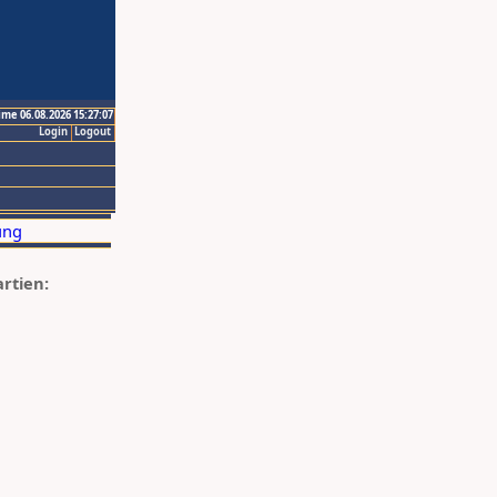
ime 06.08.2026 15:27:07
Login
Logout
artien: