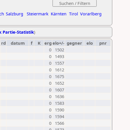
ch
Salzburg
Steiermark
Kärnten
Tirol
Vorarlberg
k Partie-Statistik
)
rd
datum
f
K
erg
elo+/-
gegner
elo
pnr
0
1502
0
1493
0
1557
0
1612
0
1675
0
1652
0
1607
0
1636
0
1583
0
1590
0
1594
0
1566
0
1573