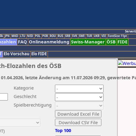
Servert
TA
JPN
MKD
LTU
NED
POL
POR
ROU
RUS
SRB
SVK
SWE
TUR
UKR
VIE
FontSize:11pt
ozahlen
FAQ
Onlineanmeldung
Swiss-Manager
ÖSB
FIDE
T
Elo Vorschau
Elo FIDE
ch-Elozahlen des ÖSB
 01.04.2026, letzte Änderung am 11.07.2026 09:29, gewertete P
Kategorie
Geschlecht
Spielberechtigung
Top 100
UT)