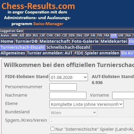
Logged on: Gast
Arabic
ARM
AZE
BIH
BUL
CAT
CHN
CRO
CZE
DEN
ENG
ESP
FAI
FIN
FRA
GER
GRE
INA
I
Home
TurnierDB
Meisterschaft
Foto-Galerie
Meldekartei
El
Turnierschach-Elozahl
Schnellschach-Elozahl
Allgemeines
Turnier anmelden: AUT
FIDE
Spieler anmelden
Elo AU
Willkommen bei den offiziellen Turnierscha
FIDE-Elolisten Stand
AUT-Elolisten Stand
6.936
Personennummer
Nachname
Vorname
Ebene
Bundesland
Spgem./Kreis/Verein
Nur "österreichische" Spieler (Land=A