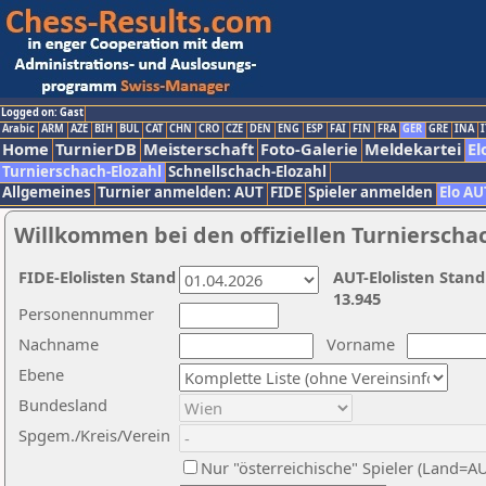
Logged on: Gast
Arabic
ARM
AZE
BIH
BUL
CAT
CHN
CRO
CZE
DEN
ENG
ESP
FAI
FIN
FRA
GER
GRE
INA
I
Home
TurnierDB
Meisterschaft
Foto-Galerie
Meldekartei
El
Turnierschach-Elozahl
Schnellschach-Elozahl
Allgemeines
Turnier anmelden: AUT
FIDE
Spieler anmelden
Elo AU
Willkommen bei den offiziellen Turnierscha
FIDE-Elolisten Stand
AUT-Elolisten Stand
13.945
Personennummer
Nachname
Vorname
Ebene
Bundesland
Spgem./Kreis/Verein
Nur "österreichische" Spieler (Land=A