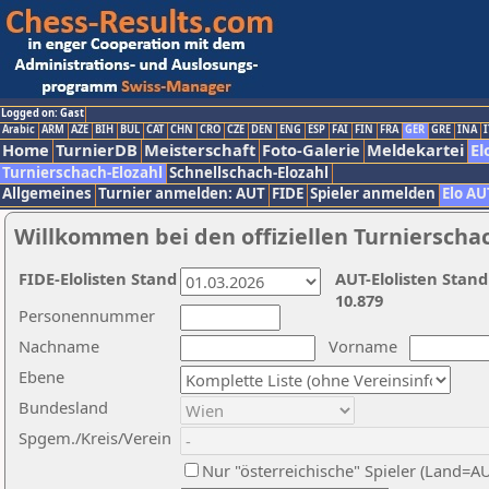
Logged on: Gast
Arabic
ARM
AZE
BIH
BUL
CAT
CHN
CRO
CZE
DEN
ENG
ESP
FAI
FIN
FRA
GER
GRE
INA
I
Home
TurnierDB
Meisterschaft
Foto-Galerie
Meldekartei
El
Turnierschach-Elozahl
Schnellschach-Elozahl
Allgemeines
Turnier anmelden: AUT
FIDE
Spieler anmelden
Elo AU
Willkommen bei den offiziellen Turnierscha
FIDE-Elolisten Stand
AUT-Elolisten Stand
10.879
Personennummer
Nachname
Vorname
Ebene
Bundesland
Spgem./Kreis/Verein
Nur "österreichische" Spieler (Land=A