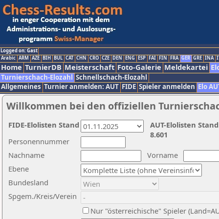
Logged on: Gast
Arabic
ARM
AZE
BIH
BUL
CAT
CHN
CRO
CZE
DEN
ENG
ESP
FAI
FIN
FRA
GER
GRE
INA
I
Home
TurnierDB
Meisterschaft
Foto-Galerie
Meldekartei
El
Turnierschach-Elozahl
Schnellschach-Elozahl
Allgemeines
Turnier anmelden: AUT
FIDE
Spieler anmelden
Elo AU
Willkommen bei den offiziellen Turnierscha
FIDE-Elolisten Stand
AUT-Elolisten Stand
8.601
Personennummer
Nachname
Vorname
Ebene
Bundesland
Spgem./Kreis/Verein
Nur "österreichische" Spieler (Land=A