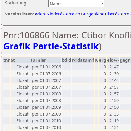
Sortierung
Vereinslisten:
Wien
Niederösterreich
Burgenland
Oberösterrei
Pnr:106866 Name: Ctibor Knofli
Grafik Partie-Statistik
)
tnr
St
turnier
bdld
rd
datum
f
K
erg
elo+/-
gegn
Elozahl per 01.01.2006
0
2147
Elozahl per 01.07.2006
0
2130
Elozahl per 01.01.2007
0
2144
Elozahl per 01.07.2007
0
2157
Elozahl per 01.01.2008
0
2157
Elozahl per 01.07.2008
0
2150
Elozahl per 01.01.2009
0
2150
Elozahl per 01.07.2009
0
2133
Elozahl per 01.01.2010
0
2119
Elozahl per 01.07.2010
0
2131