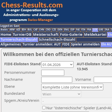
Logged on: Gast
Arabic
ARM
AZE
BIH
BUL
CAT
CHN
CRO
CZE
DEN
ENG
ESP
FAI
FIN
FRA
GER
GRE
INA
I
Home
TurnierDB
Meisterschaft
Foto-Galerie
Meldekartei
El
Turnierschach-Elozahl
Schnellschach-Elozahl
Allgemeines
Turnier anmelden: AUT
FIDE
Spieler anmelden
Elo AU
Willkommen bei den offiziellen Turnierscha
FIDE-Elolisten Stand
AUT-Elolisten Stand
13.945
Personennummer
Nachname
Vorname
Ebene
Bundesland
Spgem./Kreis/Verein
Nur "österreichische" Spieler (Land=A