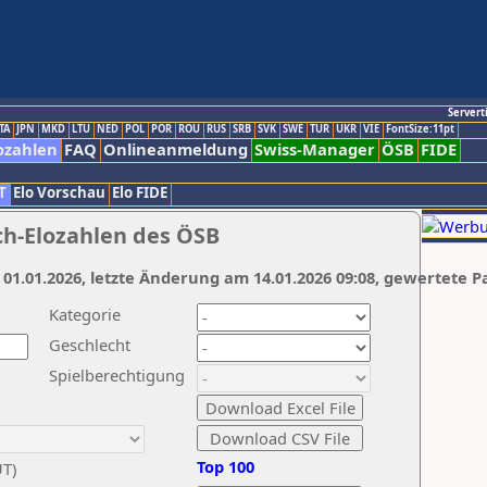
Servert
TA
JPN
MKD
LTU
NED
POL
POR
ROU
RUS
SRB
SVK
SWE
TUR
UKR
VIE
FontSize:11pt
ozahlen
FAQ
Onlineanmeldung
Swiss-Manager
ÖSB
FIDE
T
Elo Vorschau
Elo FIDE
ch-Elozahlen des ÖSB
 01.01.2026, letzte Änderung am 14.01.2026 09:08, gewertete P
Kategorie
Geschlecht
Spielberechtigung
Top 100
UT)