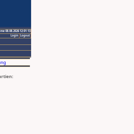
ime 08.08.2026 12:01:13
Login
Logout
artien: