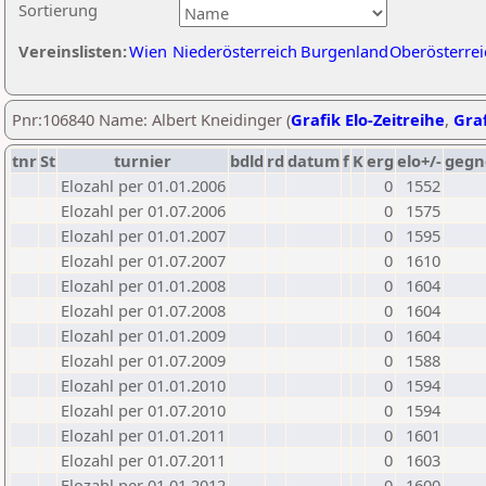
Sortierung
Vereinslisten:
Wien
Niederösterreich
Burgenland
Oberösterrei
Pnr:106840 Name: Albert Kneidinger (
Grafik Elo-Zeitreihe
,
Graf
tnr
St
turnier
bdld
rd
datum
f
K
erg
elo+/-
gegn
Elozahl per 01.01.2006
0
1552
Elozahl per 01.07.2006
0
1575
Elozahl per 01.01.2007
0
1595
Elozahl per 01.07.2007
0
1610
Elozahl per 01.01.2008
0
1604
Elozahl per 01.07.2008
0
1604
Elozahl per 01.01.2009
0
1604
Elozahl per 01.07.2009
0
1588
Elozahl per 01.01.2010
0
1594
Elozahl per 01.07.2010
0
1594
Elozahl per 01.01.2011
0
1601
Elozahl per 01.07.2011
0
1603
Elozahl per 01.01.2012
0
1600