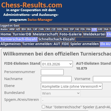
Logged on: Gast
Arabic
ARM
AZE
BIH
BUL
CAT
CHN
CRO
CZE
DEN
ENG
ESP
FAI
FIN
FRA
GER
GRE
INA
I
Home
TurnierDB
Meisterschaft
Foto-Galerie
Meldekartei
El
Turnierschach-Elozahl
Schnellschach-Elozahl
Allgemeines
Turnier anmelden: AUT
FIDE
Spieler anmelden
Elo AU
Willkommen bei den offiziellen Turnierscha
FIDE-Elolisten Stand
AUT-Elolisten Stand
10.879
Personennummer
Nachname
Vorname
Ebene
Bundesland
Spgem./Kreis/Verein
Nur "österreichische" Spieler (Land=A