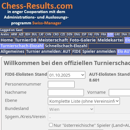
Logged on: Gast
Arabic
ARM
AZE
BIH
BUL
CAT
CHN
CRO
CZE
DEN
ENG
ESP
FAI
FIN
FRA
GER
GRE
INA
I
Home
TurnierDB
Meisterschaft
Foto-Galerie
Meldekartei
El
Turnierschach-Elozahl
Schnellschach-Elozahl
Allgemeines
Turnier anmelden: AUT
FIDE
Spieler anmelden
Elo AU
Willkommen bei den offiziellen Turnierscha
FIDE-Elolisten Stand
AUT-Elolisten Stand
8.601
Personennummer
Nachname
Vorname
Ebene
Bundesland
Spgem./Kreis/Verein
Nur "österreichische" Spieler (Land=A