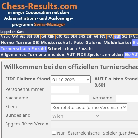
Logged on: Gast
Arabic
ARM
AZE
BIH
BUL
CAT
CHN
CRO
CZE
DEN
ENG
ESP
FAI
FIN
FRA
GER
GRE
INA
I
Home
TurnierDB
Meisterschaft
Foto-Galerie
Meldekartei
El
Turnierschach-Elozahl
Schnellschach-Elozahl
Allgemeines
Turnier anmelden: AUT
FIDE
Spieler anmelden
Elo AU
Willkommen bei den offiziellen Turnierscha
FIDE-Elolisten Stand
AUT-Elolisten Stand
8.601
Personennummer
Nachname
Vorname
Ebene
Bundesland
Spgem./Kreis/Verein
Nur "österreichische" Spieler (Land=A