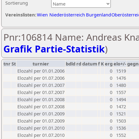
Sortierung
Vereinslisten:
Wien
Niederösterreich
Burgenland
Oberösterrei
Pnr:106814 Name: Andreas Kna
Grafik Partie-Statistik
)
tnr
St
turnier
bdld
rd
datum
f
K
erg
elo+/-
gegn
Elozahl per 01.01.2006
0
1519
Elozahl per 01.07.2006
0
1476
Elozahl per 01.01.2007
0
1480
Elozahl per 01.07.2007
0
1557
Elozahl per 01.01.2008
0
1494
Elozahl per 01.07.2008
0
1472
Elozahl per 01.01.2009
0
1521
Elozahl per 01.07.2009
0
1503
Elozahl per 01.01.2010
0
1536
Elozahl per 01.07.2010
0
1552