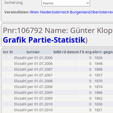
Sortierung
Vereinslisten:
Wien
Niederösterreich
Burgenland
Oberösterrei
Pnr:106792 Name: Günter Klopf
Grafik Partie-Statistik
)
tnr
St
turnier
bdld
rd
datum
f
K
erg
elo+/-
gegn
Elozahl per 01.01.2006
0
1826
Elozahl per 01.07.2006
0
1848
Elozahl per 01.01.2007
0
1868
Elozahl per 01.07.2007
0
1857
Elozahl per 01.01.2008
0
1870
Elozahl per 01.07.2008
0
1874
Elozahl per 01.01.2009
0
1866
Elozahl per 01.07.2009
0
1862
Elozahl per 01.01.2010
0
1830
Elozahl per 01.07.2010
0
1821