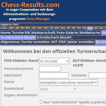
Logged on: Gast
Arabic
ARM
AZE
BIH
BUL
CAT
CHN
CRO
CZE
DEN
ENG
ESP
FAI
FIN
FRA
GER
GRE
INA
I
Home
TurnierDB
Meisterschaft
Foto-Galerie
Meldekartei
El
Turnierschach-Elozahl
Schnellschach-Elozahl
Allgemeines
Turnier anmelden: AUT
FIDE
Spieler anmelden
Elo AU
Willkommen bei den offiziellen Turnierscha
FIDE-Elolisten Stand
AUT-Elolisten Stand
10.879
Personennummer
Nachname
Vorname
Ebene
Bundesland
Spgem./Kreis/Verein
Nur "österreichische" Spieler (Land=A