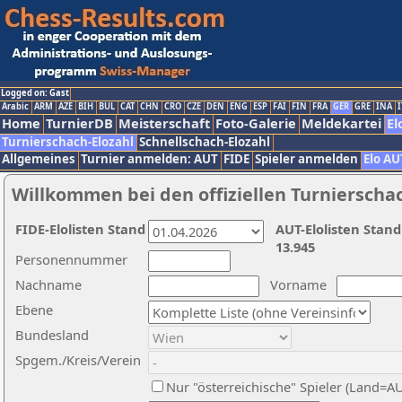
Logged on: Gast
Arabic
ARM
AZE
BIH
BUL
CAT
CHN
CRO
CZE
DEN
ENG
ESP
FAI
FIN
FRA
GER
GRE
INA
I
Home
TurnierDB
Meisterschaft
Foto-Galerie
Meldekartei
El
Turnierschach-Elozahl
Schnellschach-Elozahl
Allgemeines
Turnier anmelden: AUT
FIDE
Spieler anmelden
Elo AU
Willkommen bei den offiziellen Turnierscha
FIDE-Elolisten Stand
AUT-Elolisten Stand
13.945
Personennummer
Nachname
Vorname
Ebene
Bundesland
Spgem./Kreis/Verein
Nur "österreichische" Spieler (Land=A