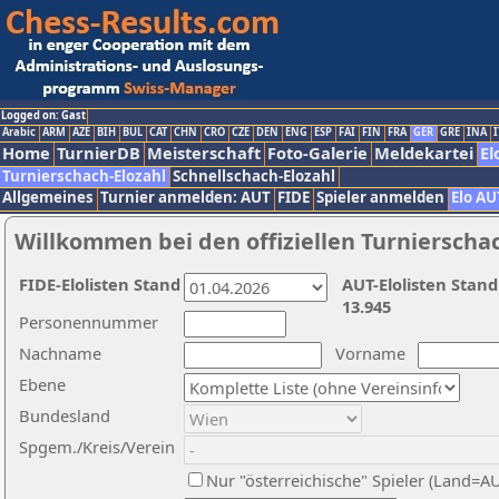
Logged on: Gast
Arabic
ARM
AZE
BIH
BUL
CAT
CHN
CRO
CZE
DEN
ENG
ESP
FAI
FIN
FRA
GER
GRE
INA
I
Home
TurnierDB
Meisterschaft
Foto-Galerie
Meldekartei
El
Turnierschach-Elozahl
Schnellschach-Elozahl
Allgemeines
Turnier anmelden: AUT
FIDE
Spieler anmelden
Elo AU
Willkommen bei den offiziellen Turnierscha
FIDE-Elolisten Stand
AUT-Elolisten Stand
13.945
Personennummer
Nachname
Vorname
Ebene
Bundesland
Spgem./Kreis/Verein
Nur "österreichische" Spieler (Land=A