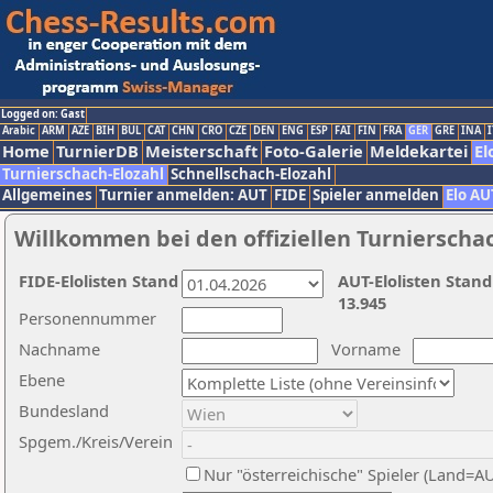
Logged on: Gast
Arabic
ARM
AZE
BIH
BUL
CAT
CHN
CRO
CZE
DEN
ENG
ESP
FAI
FIN
FRA
GER
GRE
INA
I
Home
TurnierDB
Meisterschaft
Foto-Galerie
Meldekartei
El
Turnierschach-Elozahl
Schnellschach-Elozahl
Allgemeines
Turnier anmelden: AUT
FIDE
Spieler anmelden
Elo AU
Willkommen bei den offiziellen Turnierscha
FIDE-Elolisten Stand
AUT-Elolisten Stand
13.945
Personennummer
Nachname
Vorname
Ebene
Bundesland
Spgem./Kreis/Verein
Nur "österreichische" Spieler (Land=A