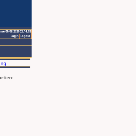
ime 06.08.2026 23:14:02
Login
Logout
artien: