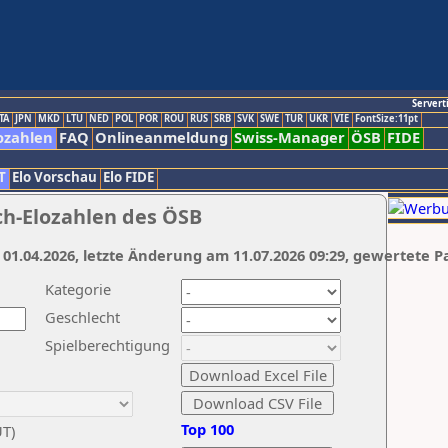
Servert
TA
JPN
MKD
LTU
NED
POL
POR
ROU
RUS
SRB
SVK
SWE
TUR
UKR
VIE
FontSize:11pt
ozahlen
FAQ
Onlineanmeldung
Swiss-Manager
ÖSB
FIDE
T
Elo Vorschau
Elo FIDE
ch-Elozahlen des ÖSB
 01.04.2026, letzte Änderung am 11.07.2026 09:29, gewertete P
Kategorie
Geschlecht
Spielberechtigung
Top 100
UT)