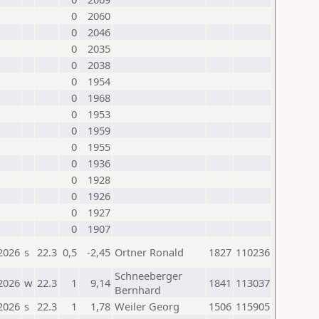
0
2060
0
2046
0
2035
0
2038
0
1954
0
1968
0
1953
0
1959
0
1955
0
1936
0
1928
0
1926
0
1927
0
1907
2026
s
22.3
0,5
-2,45
Ortner Ronald
1827
110236
Schneeberger
2026
w
22.3
1
9,14
1841
113037
Bernhard
2026
s
22.3
1
1,78
Weiler Georg
1506
115905