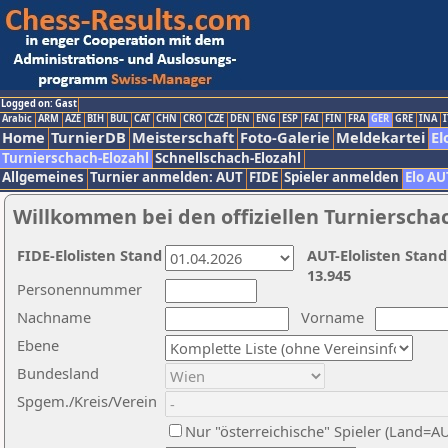
Logged on: Gast
Arabic
ARM
AZE
BIH
BUL
CAT
CHN
CRO
CZE
DEN
ENG
ESP
FAI
FIN
FRA
GER
GRE
INA
I
Home
TurnierDB
Meisterschaft
Foto-Galerie
Meldekartei
El
Turnierschach-Elozahl
Schnellschach-Elozahl
Allgemeines
Turnier anmelden: AUT
FIDE
Spieler anmelden
Elo AU
Willkommen bei den offiziellen Turnierscha
FIDE-Elolisten Stand
AUT-Elolisten Stand
13.945
Personennummer
Nachname
Vorname
Ebene
Bundesland
Spgem./Kreis/Verein
Nur "österreichische" Spieler (Land=A