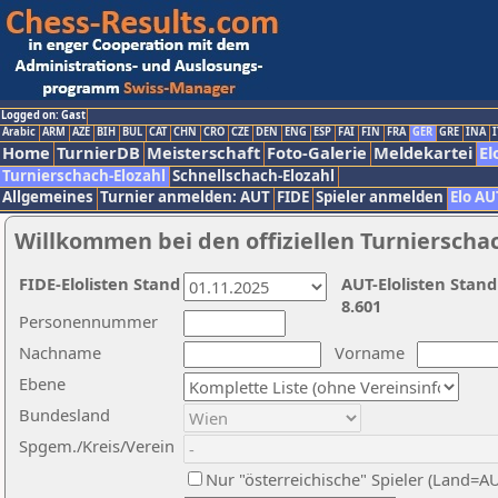
Logged on: Gast
Arabic
ARM
AZE
BIH
BUL
CAT
CHN
CRO
CZE
DEN
ENG
ESP
FAI
FIN
FRA
GER
GRE
INA
I
Home
TurnierDB
Meisterschaft
Foto-Galerie
Meldekartei
El
Turnierschach-Elozahl
Schnellschach-Elozahl
Allgemeines
Turnier anmelden: AUT
FIDE
Spieler anmelden
Elo AU
Willkommen bei den offiziellen Turnierscha
FIDE-Elolisten Stand
AUT-Elolisten Stand
8.601
Personennummer
Nachname
Vorname
Ebene
Bundesland
Spgem./Kreis/Verein
Nur "österreichische" Spieler (Land=A