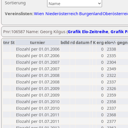
Sortierung
Vereinslisten:
Wien
Niederösterreich
Burgenland
Oberösterrei
Pnr:106587 Name: Georg Kilgus (
Grafik Elo-Zeitreihe
,
Grafik P
tnr
St
turnier
bdld
rd
datum
f
K
erg
elo+/-
gegn
Elozahl per 01.01.2006
0
2338
Elozahl per 01.07.2006
0
2335
Elozahl per 01.01.2007
0
2304
Elozahl per 01.07.2007
0
2349
Elozahl per 01.01.2008
0
2322
Elozahl per 01.07.2008
0
2337
Elozahl per 01.01.2009
0
2326
Elozahl per 01.07.2009
0
2359
Elozahl per 01.01.2010
0
2358
Elozahl per 01.07.2010
0
2337
Elozahl per 01.01.2011
0
2368
Elozahl per 01.07.2011
0
2377
Elozahl per 01.01.2012
0
2362