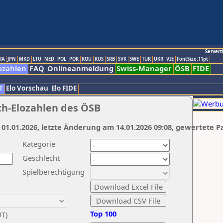
Servert
TA
JPN
MKD
LTU
NED
POL
POR
ROU
RUS
SRB
SVK
SWE
TUR
UKR
VIE
FontSize:11pt
ozahlen
FAQ
Onlineanmeldung
Swiss-Manager
ÖSB
FIDE
T
Elo Vorschau
Elo FIDE
ch-Elozahlen des ÖSB
 01.01.2026, letzte Änderung am 14.01.2026 09:08, gewertete P
Kategorie
Geschlecht
Spielberechtigung
Top 100
UT)