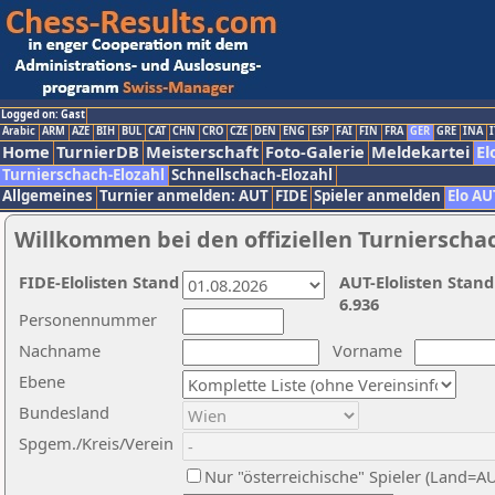
Logged on: Gast
Arabic
ARM
AZE
BIH
BUL
CAT
CHN
CRO
CZE
DEN
ENG
ESP
FAI
FIN
FRA
GER
GRE
INA
I
Home
TurnierDB
Meisterschaft
Foto-Galerie
Meldekartei
El
Turnierschach-Elozahl
Schnellschach-Elozahl
Allgemeines
Turnier anmelden: AUT
FIDE
Spieler anmelden
Elo AU
Willkommen bei den offiziellen Turnierscha
FIDE-Elolisten Stand
AUT-Elolisten Stand
6.936
Personennummer
Nachname
Vorname
Ebene
Bundesland
Spgem./Kreis/Verein
Nur "österreichische" Spieler (Land=A