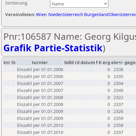
Sortierung
Vereinslisten:
Wien
Niederösterreich
Burgenland
Oberösterrei
Pnr:106587 Name: Georg Kilgus
Grafik Partie-Statistik
)
tnr
St
turnier
bdld
rd
datum
f
K
erg
elo+/-
gegn
Elozahl per 01.01.2006
0
2338
Elozahl per 01.07.2006
0
2335
Elozahl per 01.01.2007
0
2304
Elozahl per 01.07.2007
0
2349
Elozahl per 01.01.2008
0
2322
Elozahl per 01.07.2008
0
2337
Elozahl per 01.01.2009
0
2326
Elozahl per 01.07.2009
0
2359
Elozahl per 01.01.2010
0
2358
Elozahl per 01.07.2010
0
2337