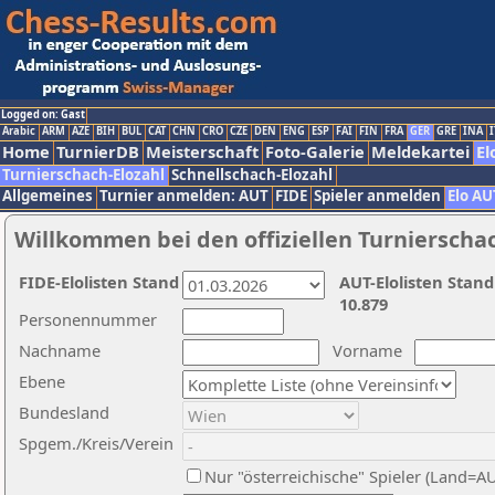
Logged on: Gast
Arabic
ARM
AZE
BIH
BUL
CAT
CHN
CRO
CZE
DEN
ENG
ESP
FAI
FIN
FRA
GER
GRE
INA
I
Home
TurnierDB
Meisterschaft
Foto-Galerie
Meldekartei
El
Turnierschach-Elozahl
Schnellschach-Elozahl
Allgemeines
Turnier anmelden: AUT
FIDE
Spieler anmelden
Elo AU
Willkommen bei den offiziellen Turnierscha
FIDE-Elolisten Stand
AUT-Elolisten Stand
10.879
Personennummer
Nachname
Vorname
Ebene
Bundesland
Spgem./Kreis/Verein
Nur "österreichische" Spieler (Land=A