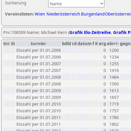
Sortierung
Vereinslisten:
Wien
Niederösterreich
Burgenland
Oberösterrei
Pnr:106509 Name: Michael Kern (
Grafik Elo-Zeitreihe
,
Grafik P
tnr
St
turnier
bdld
rd
datum
f
K
erg
elo+/-
gegn
Elozahl per 01.01.2006
0
1200
Elozahl per 01.07.2006
0
1234
Elozahl per 01.01.2007
0
1255
Elozahl per 01.07.2007
0
1416
Elozahl per 01.01.2008
0
1484
Elozahl per 01.07.2008
0
1560
Elozahl per 01.01.2009
0
1613
Elozahl per 01.07.2009
0
1657
Elozahl per 01.01.2010
0
1719
Elozahl per 01.07.2010
0
1757
Elozahl per 01.01.2011
0
1780
Elozahl per 01.07.2011
0
1802
Elozahl per 01.01.2012
0
1823