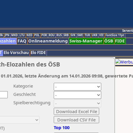
Servert
TA
JPN
MKD
LTU
NED
POL
POR
ROU
RUS
SRB
SVK
SWE
TUR
UKR
VIE
FontSize:11pt
ozahlen
FAQ
Onlineanmeldung
Swiss-Manager
ÖSB
FIDE
T
Elo Vorschau
Elo FIDE
ch-Elozahlen des ÖSB
 01.01.2026, letzte Änderung am 14.01.2026 09:08, gewertete P
Kategorie
Geschlecht
Spielberechtigung
Top 100
UT)