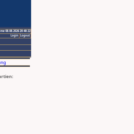
ime 08.08.2026 20:48:22
Login
Logout
artien: