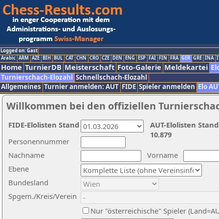
Logged on: Gast
Arabic
ARM
AZE
BIH
BUL
CAT
CHN
CRO
CZE
DEN
ENG
ESP
FAI
FIN
FRA
GER
GRE
INA
I
Home
TurnierDB
Meisterschaft
Foto-Galerie
Meldekartei
El
Turnierschach-Elozahl
Schnellschach-Elozahl
Allgemeines
Turnier anmelden: AUT
FIDE
Spieler anmelden
Elo AU
Willkommen bei den offiziellen Turnierscha
FIDE-Elolisten Stand
AUT-Elolisten Stand
10.879
Personennummer
Nachname
Vorname
Ebene
Bundesland
Spgem./Kreis/Verein
Nur "österreichische" Spieler (Land=A