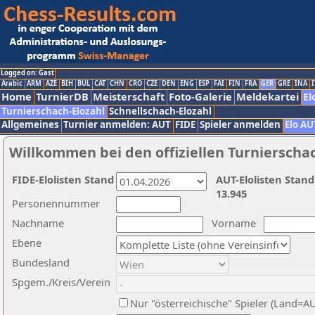
Logged on: Gast
Arabic
ARM
AZE
BIH
BUL
CAT
CHN
CRO
CZE
DEN
ENG
ESP
FAI
FIN
FRA
GER
GRE
INA
I
Home
TurnierDB
Meisterschaft
Foto-Galerie
Meldekartei
El
Turnierschach-Elozahl
Schnellschach-Elozahl
Allgemeines
Turnier anmelden: AUT
FIDE
Spieler anmelden
Elo AU
Willkommen bei den offiziellen Turnierscha
FIDE-Elolisten Stand
AUT-Elolisten Stand
13.945
Personennummer
Nachname
Vorname
Ebene
Bundesland
Spgem./Kreis/Verein
Nur "österreichische" Spieler (Land=A