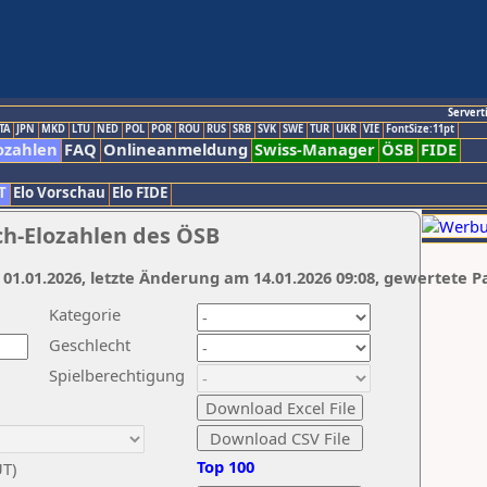
Servert
TA
JPN
MKD
LTU
NED
POL
POR
ROU
RUS
SRB
SVK
SWE
TUR
UKR
VIE
FontSize:11pt
ozahlen
FAQ
Onlineanmeldung
Swiss-Manager
ÖSB
FIDE
T
Elo Vorschau
Elo FIDE
ch-Elozahlen des ÖSB
 01.01.2026, letzte Änderung am 14.01.2026 09:08, gewertete P
Kategorie
Geschlecht
Spielberechtigung
Top 100
UT)