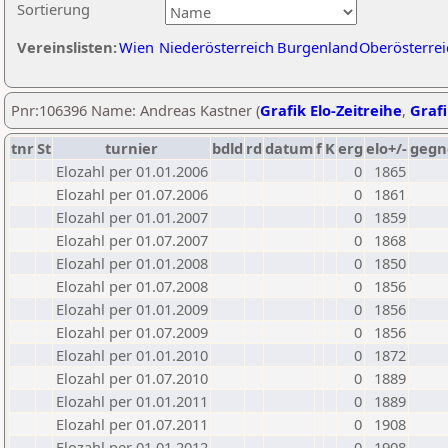
Sortierung
Vereinslisten:
Wien
Niederösterreich
Burgenland
Oberösterrei
Pnr:106396 Name: Andreas Kastner (
Grafik Elo-Zeitreihe
,
Grafi
tnr
St
turnier
bdld
rd
datum
f
K
erg
elo+/-
gegn
Elozahl per 01.01.2006
0
1865
Elozahl per 01.07.2006
0
1861
Elozahl per 01.01.2007
0
1859
Elozahl per 01.07.2007
0
1868
Elozahl per 01.01.2008
0
1850
Elozahl per 01.07.2008
0
1856
Elozahl per 01.01.2009
0
1856
Elozahl per 01.07.2009
0
1856
Elozahl per 01.01.2010
0
1872
Elozahl per 01.07.2010
0
1889
Elozahl per 01.01.2011
0
1889
Elozahl per 01.07.2011
0
1908
Elozahl per 01.01.2012
0
1908