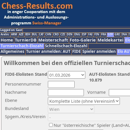
Logged on: Gast
Arabic
ARM
AZE
BIH
BUL
CAT
CHN
CRO
CZE
DEN
ENG
ESP
FAI
FIN
FRA
GER
GRE
INA
I
Home
TurnierDB
Meisterschaft
Foto-Galerie
Meldekartei
El
Turnierschach-Elozahl
Schnellschach-Elozahl
Allgemeines
Turnier anmelden: AUT
FIDE
Spieler anmelden
Elo AU
Willkommen bei den offiziellen Turnierscha
FIDE-Elolisten Stand
AUT-Elolisten Stand
10.879
Personennummer
Nachname
Vorname
Ebene
Bundesland
Spgem./Kreis/Verein
Nur "österreichische" Spieler (Land=A