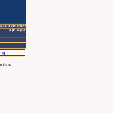
ime 06.08.2026 06:46:57
Login
Logout
artien: