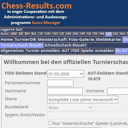
Logged on: Gast
Arabic
ARM
AZE
BIH
BUL
CAT
CHN
CRO
CZE
DEN
ENG
ESP
FAI
FIN
FRA
GER
GRE
INA
I
Home
TurnierDB
Meisterschaft
Foto-Galerie
Meldekartei
El
Turnierschach-Elozahl
Schnellschach-Elozahl
Allgemeines
Turnier anmelden: AUT
FIDE
Spieler anmelden
Elo AU
Willkommen bei den offiziellen Turnierscha
FIDE-Elolisten Stand
AUT-Elolisten Stand
10.879
Personennummer
Nachname
Vorname
Ebene
Bundesland
Spgem./Kreis/Verein
Nur "österreichische" Spieler (Land=A