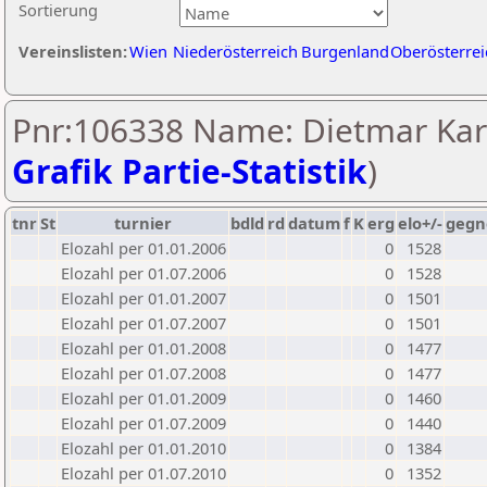
Sortierung
Vereinslisten:
Wien
Niederösterreich
Burgenland
Oberösterrei
Pnr:106338 Name: Dietmar Kar
Grafik Partie-Statistik
)
tnr
St
turnier
bdld
rd
datum
f
K
erg
elo+/-
gegn
Elozahl per 01.01.2006
0
1528
Elozahl per 01.07.2006
0
1528
Elozahl per 01.01.2007
0
1501
Elozahl per 01.07.2007
0
1501
Elozahl per 01.01.2008
0
1477
Elozahl per 01.07.2008
0
1477
Elozahl per 01.01.2009
0
1460
Elozahl per 01.07.2009
0
1440
Elozahl per 01.01.2010
0
1384
Elozahl per 01.07.2010
0
1352