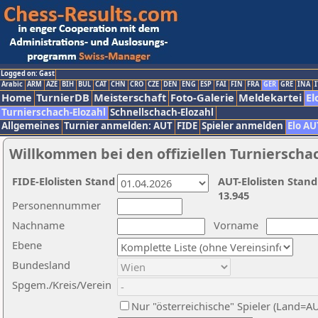
Logged on: Gast
Arabic
ARM
AZE
BIH
BUL
CAT
CHN
CRO
CZE
DEN
ENG
ESP
FAI
FIN
FRA
GER
GRE
INA
I
Home
TurnierDB
Meisterschaft
Foto-Galerie
Meldekartei
El
Turnierschach-Elozahl
Schnellschach-Elozahl
Allgemeines
Turnier anmelden: AUT
FIDE
Spieler anmelden
Elo AU
Willkommen bei den offiziellen Turnierscha
FIDE-Elolisten Stand
AUT-Elolisten Stand
13.945
Personennummer
Nachname
Vorname
Ebene
Bundesland
Spgem./Kreis/Verein
Nur "österreichische" Spieler (Land=A