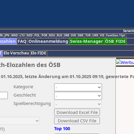
Servert
TA
JPN
MKD
LTU
NED
POL
POR
ROU
RUS
SRB
SVK
SWE
TUR
UKR
VIE
FontSize:11pt
ozahlen
FAQ
Onlineanmeldung
Swiss-Manager
ÖSB
FIDE
T
Elo Vorschau
Elo FIDE
ch-Elozahlen des ÖSB
 01.10.2025, letzte Änderung am 01.10.2025 09:19, gewertete P
Kategorie
Geschlecht
Spielberechtigung
Top 100
UT)