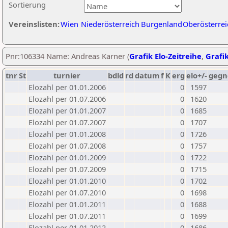
Sortierung
Vereinslisten:
Wien
Niederösterreich
Burgenland
Oberösterrei
Pnr:106334 Name: Andreas Karner (
Grafik Elo-Zeitreihe
,
Grafik
tnr
St
turnier
bdld
rd
datum
f
K
erg
elo+/-
gegn
Elozahl per 01.01.2006
0
1597
Elozahl per 01.07.2006
0
1620
Elozahl per 01.01.2007
0
1685
Elozahl per 01.07.2007
0
1707
Elozahl per 01.01.2008
0
1726
Elozahl per 01.07.2008
0
1757
Elozahl per 01.01.2009
0
1722
Elozahl per 01.07.2009
0
1715
Elozahl per 01.01.2010
0
1702
Elozahl per 01.07.2010
0
1698
Elozahl per 01.01.2011
0
1688
Elozahl per 01.07.2011
0
1699
Elozahl per 01.01.2012
0
1686