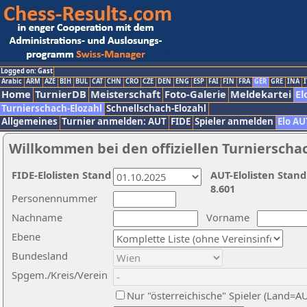
Logged on: Gast
Arabic
ARM
AZE
BIH
BUL
CAT
CHN
CRO
CZE
DEN
ENG
ESP
FAI
FIN
FRA
GER
GRE
INA
I
Home
TurnierDB
Meisterschaft
Foto-Galerie
Meldekartei
El
Turnierschach-Elozahl
Schnellschach-Elozahl
Allgemeines
Turnier anmelden: AUT
FIDE
Spieler anmelden
Elo AU
Willkommen bei den offiziellen Turnierscha
FIDE-Elolisten Stand
AUT-Elolisten Stand
8.601
Personennummer
Nachname
Vorname
Ebene
Bundesland
Spgem./Kreis/Verein
Nur "österreichische" Spieler (Land=A