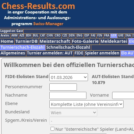
Logged on: Gast
Arabic
ARM
AZE
BIH
BUL
CAT
CHN
CRO
CZE
DEN
ENG
ESP
FAI
FIN
FRA
GER
GRE
INA
I
Home
TurnierDB
Meisterschaft
Foto-Galerie
Meldekartei
El
Turnierschach-Elozahl
Schnellschach-Elozahl
Allgemeines
Turnier anmelden: AUT
FIDE
Spieler anmelden
Elo AU
Willkommen bei den offiziellen Turnierscha
FIDE-Elolisten Stand
AUT-Elolisten Stand
10.879
Personennummer
Nachname
Vorname
Ebene
Bundesland
Spgem./Kreis/Verein
Nur "österreichische" Spieler (Land=A