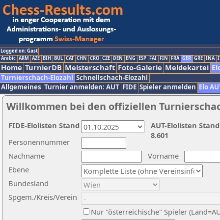
Logged on: Gast
Arabic
ARM
AZE
BIH
BUL
CAT
CHN
CRO
CZE
DEN
ENG
ESP
FAI
FIN
FRA
GER
GRE
INA
I
Home
TurnierDB
Meisterschaft
Foto-Galerie
Meldekartei
El
Turnierschach-Elozahl
Schnellschach-Elozahl
Allgemeines
Turnier anmelden: AUT
FIDE
Spieler anmelden
Elo AU
Willkommen bei den offiziellen Turnierscha
FIDE-Elolisten Stand
AUT-Elolisten Stand
8.601
Personennummer
Nachname
Vorname
Ebene
Bundesland
Spgem./Kreis/Verein
Nur "österreichische" Spieler (Land=A